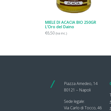
AGGIUNGI
MIELE DI ACACIA BIO 250GR
L’Oro del Daino
€
6,50
(iva inc.)
Piazza Amedeo, 14
80121 – Napoli
Sede legale:
Via Carlo di Tocco, 46