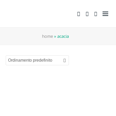
shopping-
Area
search
cart
Clienti
home
»
acacia