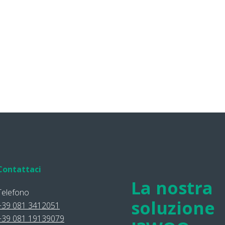
Contattaci
La nostra
Telefono
soluzione
+39 081 3412051
+39 081 19139079