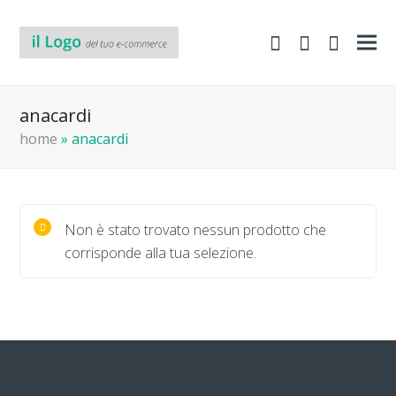
shopping-
Area
search
cart
Clienti
anacardi
home
»
anacardi
Non è stato trovato nessun prodotto che
corrisponde alla tua selezione.