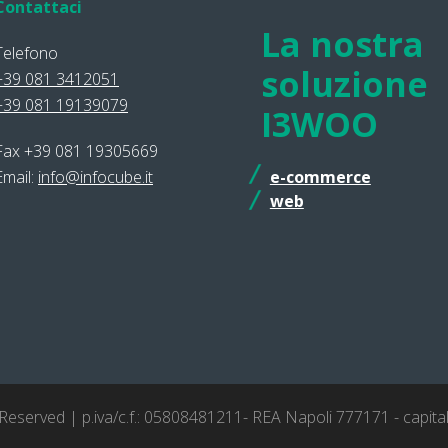
Contattaci
La nostra
Telefono
soluzione
+39 081 3412051
+39 081 19139079
I3WOO
Fax +39 081 19305669
Email:
info@infocube.it
e-commerce
web
 Reserved | p.iva/c.f.: 05808481211- REA Napoli 777171 - capita