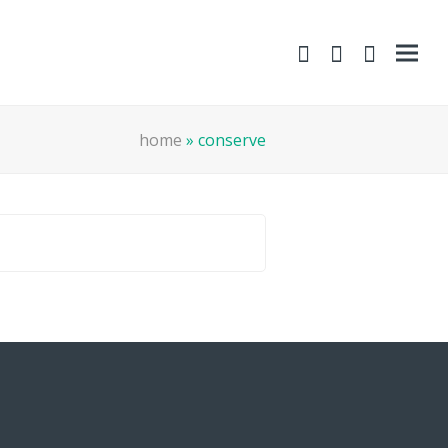
shopping-
Area
search
cart
Clienti
home
»
conserve