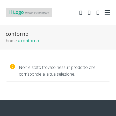
shopping-
Area
search
cart
Clienti
contorno
home
»
contorno
Non è stato trovato nessun prodotto che
corrisponde alla tua selezione.