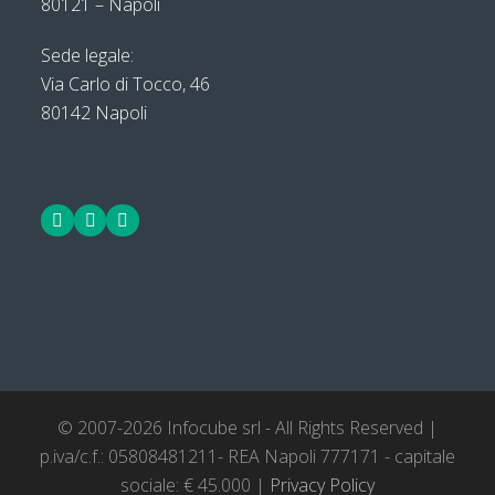
80121 – Napoli
Sede legale:
Via Carlo di Tocco, 46
80142 Napoli
Facebook
LinkedIn
Twitter
© 2007-2026 Infocube srl - All Rights Reserved |
p.iva/c.f.: 05808481211- REA Napoli 777171 - capitale
sociale: € 45.000 |
Privacy Policy