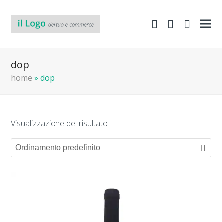
shopping-
Area
search
cart
Clienti
dop
home
»
dop
Visualizzazione del risultato