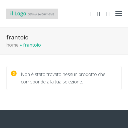
shopping-
Area
search
cart
Clienti
frantoio
home
»
frantoio
Non è stato trovato nessun prodotto che
corrisponde alla tua selezione.