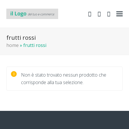
shopping-
Area
search
cart
Clienti
frutti rossi
home
»
frutti rossi
Non è stato trovato nessun prodotto che
corrisponde alla tua selezione.