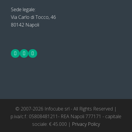
Sede legale:
Via Carlo di Tocco, 46
80142 Napoli
Facebook
LinkedIn
Twitter
© 2007-2026 Infocube srl - All Rights Reserved |
p.iva/c.f.: 05808481211- REA Napoli 777171 - capitale
sociale: € 45.000 |
Privacy Policy