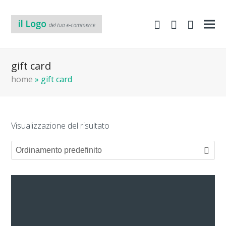
shopping-
Area
search
cart
Clienti
gift card
home
»
gift card
Visualizzazione del risultato