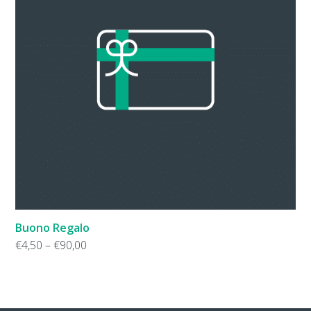
Buono Regalo
€
4,50
–
€
90,00