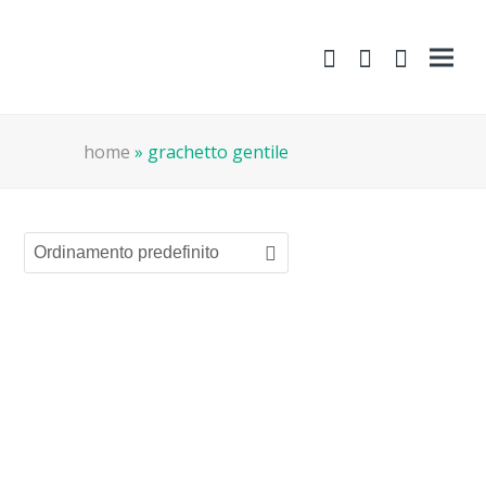
shopping-
Area
search
cart
Clienti
home
»
grachetto gentile