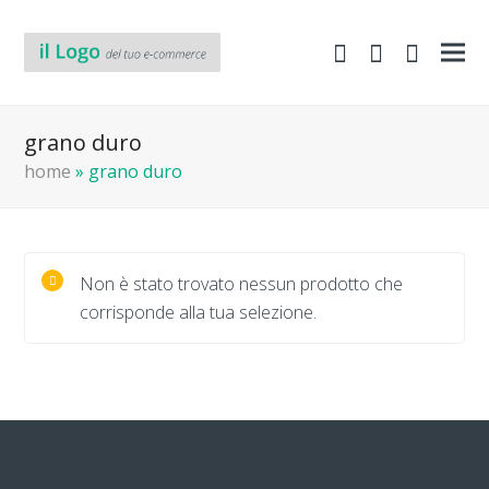
shopping-
Area
search
cart
Clienti
grano duro
home
»
grano duro
Non è stato trovato nessun prodotto che
corrisponde alla tua selezione.