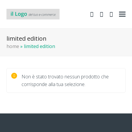
shopping-
Area
search
cart
Clienti
limited edition
home
»
limited edition
Non è stato trovato nessun prodotto che
corrisponde alla tua selezione.