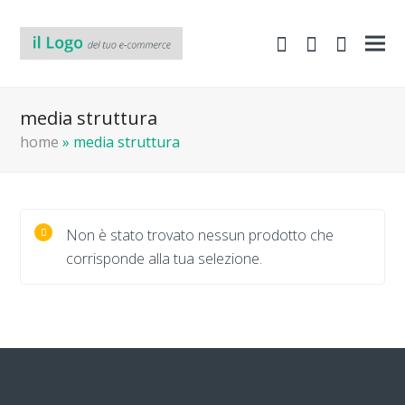
shopping-
Area
search
cart
Clienti
media struttura
home
»
media struttura
Non è stato trovato nessun prodotto che
corrisponde alla tua selezione.