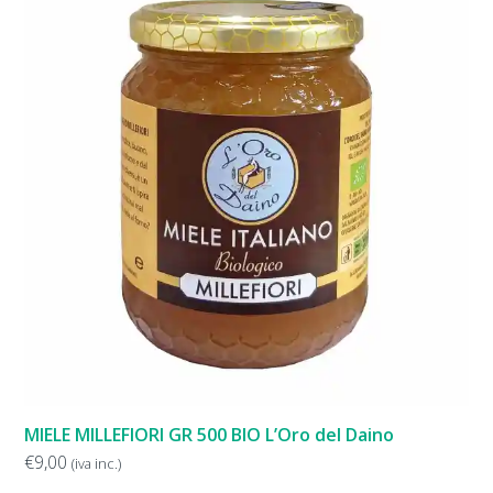
MIELE MILLEFIORI GR 500 BIO L’Oro del Daino
€
9,00
(iva inc.)