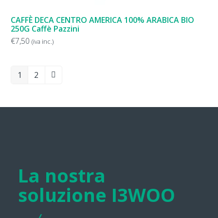
CAFFÈ DECA CENTRO AMERICA 100% ARABICA BIO
250G Caffè Pazzini
€
7,50
(iva inc.)
1
2
La nostra
soluzione I3WOO