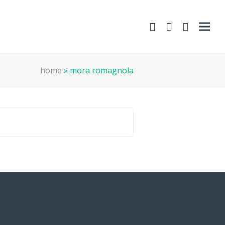
shopping-
Area
search
cart
Clienti
home
»
mora romagnola