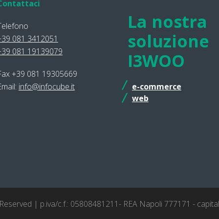
Contattaci
La nostra
Telefono
soluzione
+39 081 3412051
+39 081 19139079
I3WOO
Fax +39 081 19305669
Email:
info@infocube.it
e-commerce
web
 Reserved | p.iva/c.f.: 05808481211- REA Napoli 777171 - capita