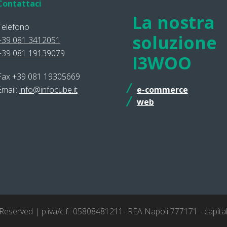
Contattaci
La nostra
Telefono
soluzione
+39 081 3412051
+39 081 19139079
I3WOO
Fax +39 081 19305669
Email:
info@infocube.it
e-commerce
web
 Reserved | p.iva/c.f.: 05808481211- REA Napoli 777171 - capita