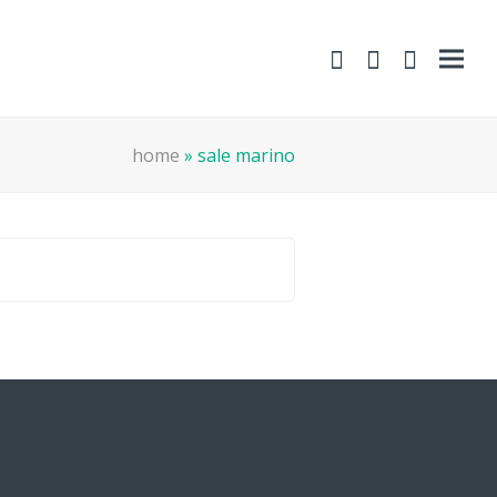
shopping-
Area
search
cart
Clienti
home
»
sale marino