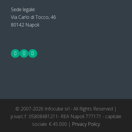
Sede legale:
Via Carlo di Tocco, 46
80142 Napoli
Facebook
LinkedIn
Twitter
© 2007-2026 Infocube srl - All Rights Reserved |
p.iva/c.f.: 05808481211- REA Napoli 777171 - capitale
sociale: € 45.000 |
Privacy Policy