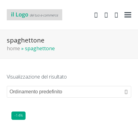
shopping-
Area
search
cart
Clienti
spaghettone
home
»
spaghettone
Visualizzazione del risultato
-14%