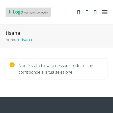
shopping-
Area
search
cart
Clienti
tisana
home
»
tisana
Non è stato trovato nessun prodotto che
corrisponde alla tua selezione.