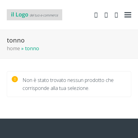
shopping-
Area
search
cart
Clienti
tonno
home
»
tonno
Non è stato trovato nessun prodotto che
corrisponde alla tua selezione.