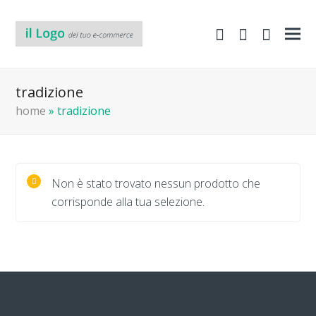
shopping-
Area
search
cart
Clienti
tradizione
home
»
tradizione
Non è stato trovato nessun prodotto che
corrisponde alla tua selezione.