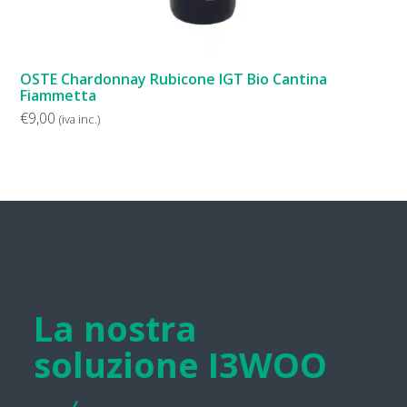
OSTE Chardonnay Rubicone IGT Bio Cantina
Fiammetta
€
9,00
(iva inc.)
La nostra
soluzione I3WOO