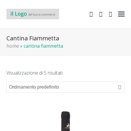
shopping-
Area
search
cart
Clienti
Cantina Fiammetta
home
»
cantina fiammetta
Visualizzazione di 5 risultati