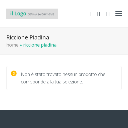
shopping-
Area
search
cart
Clienti
Riccione Piadina
home
»
riccione piadina
Non è stato trovato nessun prodotto che
corrisponde alla tua selezione.