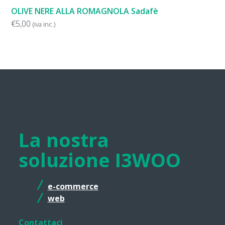
OLIVE NERE ALLA ROMAGNOLA Sadafè
€
5,00
(iva inc.)
La nostra
soluzione I3WOO
e-commerce
web
Contattaci