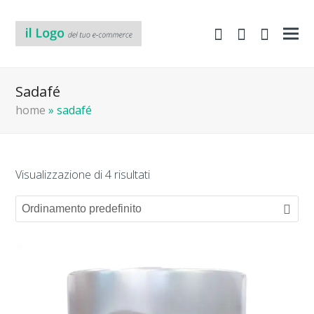
shopping-
Area
search
cart
Clienti
Sadafé
home
»
sadafé
Visualizzazione di 4 risultati