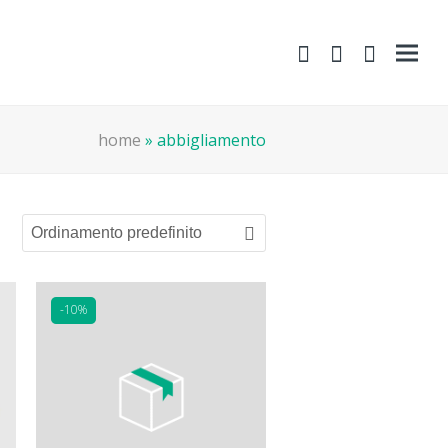
shopping-
Area
search
cart
Clienti
home
»
abbigliamento
-10%